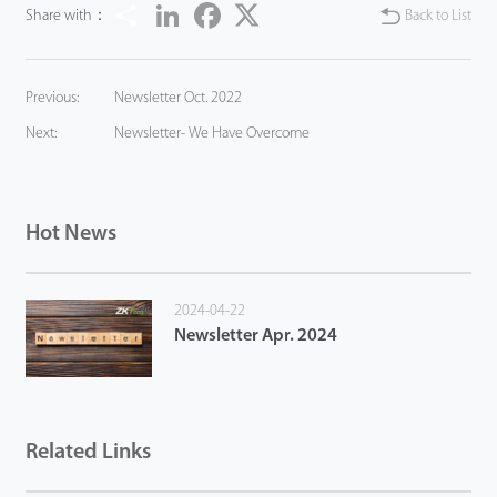
Share
LinkedIn
Facebook
Twitter
Share with：
Back to List
Previous:
Newsletter Oct. 2022
Next:
Newsletter- We Have Overcome
Hot News
2024-04-22
Newsletter Apr. 2024
Related Links