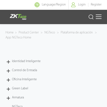
Language/
Region
Login
Register
Identidad Inteligente
Home
>
Product Center
>
NGTeco
>
Plataforma de aplicación
>
App NGTeco Home
Control de Entrada
Oficina Inteligente
Identidad Inteligente
Green Label
Control de Entrada
Armatura
Oficina Inteligente
Green Label
NGTeco
Armatura
Software
NGTeco