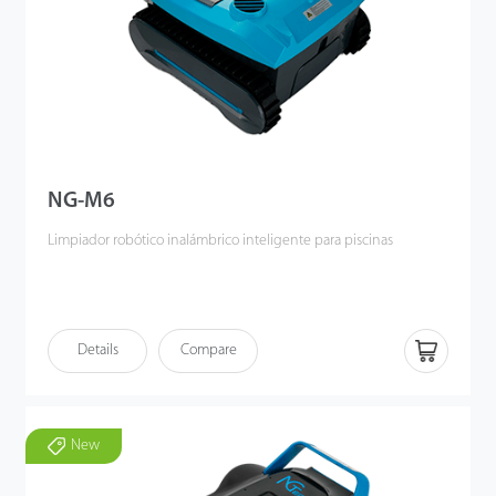
NG-M6
Limpiador robótico inalámbrico inteligente para piscinas
Details
Compare
New