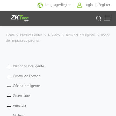
Language/
Region
Login
Register
Identidad Inteligente
Home
>
Product Center
>
NGTeco
>
Terminal inteligente
>
Robot
de limpieza de piscinas
Control de Entrada
Oficina Inteligente
Identidad Inteligente
Green Label
Control de Entrada
Armatura
Oficina Inteligente
Green Label
NGTeco
Armatura
Software
NGTeco