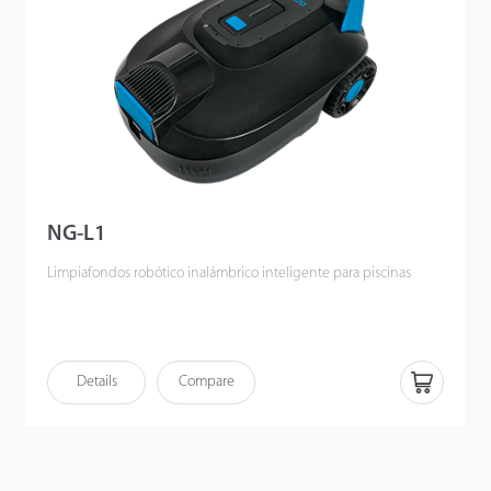
NG-L1
Limpiafondos robótico inalámbrico inteligente para piscinas
Details
Compare